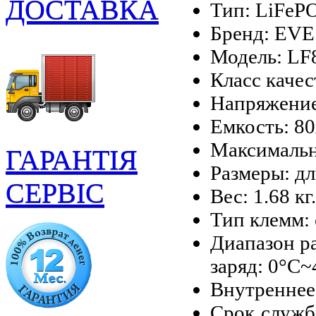
ДОСТАВКА
Тип: LiFeP
Бренд: EVE
Модель: LF
Класс качес
Напряжение
Емкость: 8
Максимальн
ГАРАНТІЯ
Размеры: дл
СЕРВІС
Вес: 1.68 кг.
Тип клемм:
Диапазон ра
заряд: 0°С~
Внутреннее
Срок службы