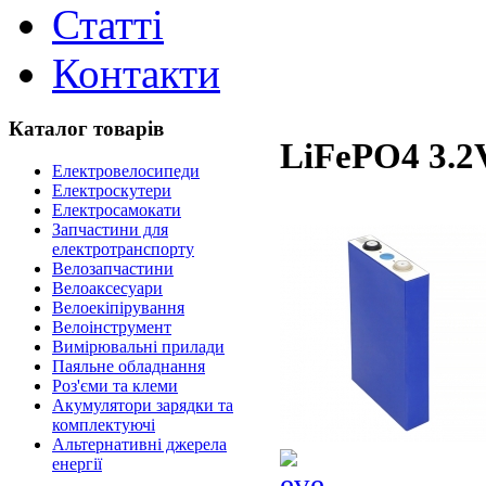
Статті
Контакти
Каталог товарів
LiFePO4 3.2
Електровелосипеди
Електроскутери
Електросамокати
Запчастини для
електротранспорту
Велозапчастини
Велоаксесуари
Велоекіпірування
Велоінструмент
Вимірювальні прилади
Паяльне обладнання
Роз'єми та клеми
Акумулятори зарядки та
комплектуючі
Альтернативні джерела
енергії