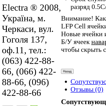
Electra ® 2008,
разряд 0.5С
Україна, м.
Внимание! Как
LFP Cell ячей
Черкаси, вул.
Новые ячейки
Гоголя 137,
Б/У ячеек
нава
оф.11, тел.:
чтобы скрыть 
(063) 422-88-
66, (066) 422-
88-66, (096)
Сопутству
Отзывы (0)
422-88-66
Сопутствующ