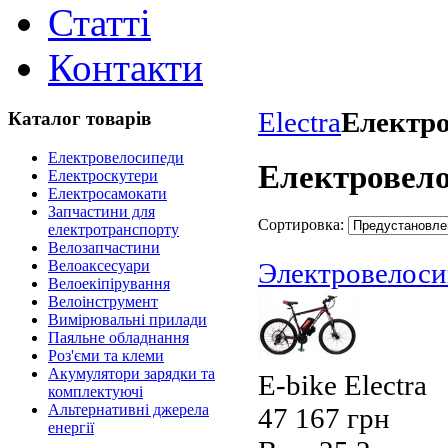
Статті
Контакти
Electra
Електр
Каталог товарів
Електровелосипеди
Електровел
Електроскутери
Електросамокати
Запчастини для
Сортировка:
електротранспорту
Велозапчастини
Велоаксесуари
Электровелосип
Велоекіпірування
Велоінструмент
Вимірювальні прилади
Паяльне обладнання
Роз'єми та клеми
Акумулятори зарядки та
E-bike Electra
комплектуючі
Альтернативні джерела
47 167 грн
енергії