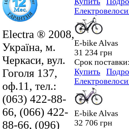
Купить
Подро
Електровелоси
Electra ® 2008,
E-bike Alvas
Україна, м.
31 234 грн
Черкаси, вул.
Срок поставки
Гоголя 137,
Купить
Подро
Електровелоси
оф.11, тел.:
(063) 422-88-
66, (066) 422-
E-bike Alvas
32 706 грн
88-66, (096)