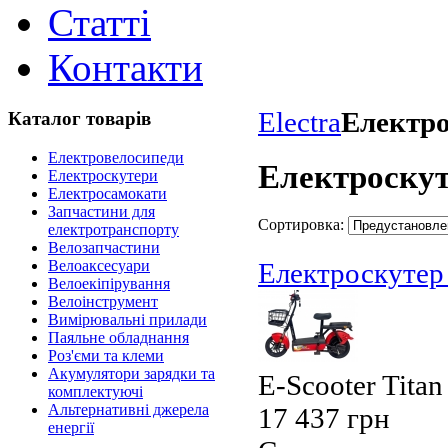
Статті
Контакти
Electra
Електр
Каталог товарів
Електровелосипеди
Електроску
Електроскутери
Електросамокати
Запчастини для
Сортировка:
електротранспорту
Велозапчастини
Велоаксесуари
Електроскутер
Велоекіпірування
Велоінструмент
Вимірювальні прилади
Паяльне обладнання
Роз'єми та клеми
Акумулятори зарядки та
E-Scooter Titan
комплектуючі
Альтернативні джерела
17 437 грн
енергії