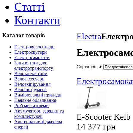
Статті
Контакти
Electra
Електр
Каталог товарів
Електровелосипеди
Електросам
Електроскутери
Електросамокати
Запчастини для
Сортировка:
електротранспорту
Велозапчастини
Велоаксесуари
Електросамока
Велоекіпірування
Велоінструмент
Вимірювальні прилади
Паяльне обладнання
Роз'єми та клеми
Акумулятори зарядки та
E-Scooter Kelb
комплектуючі
Альтернативні джерела
14 377 грн
енергії