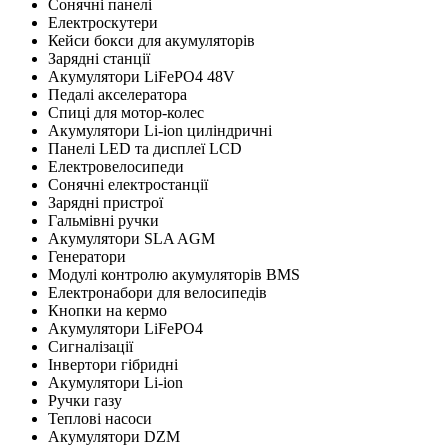
Сонячні панелі
Електроскутери
Кейси бокси для акумуляторів
Зарядні станції
Акумулятори LiFePO4 48V
Педалі акселератора
Cпиці для мотор-колес
Акумулятори Li-ion циліндричні
Панелі LED та дисплеї LCD
Електровелосипеди
Сонячні електростанції
Зарядні пристрої
Гальмівні ручки
Акумулятори SLA AGM
Генератори
Модулі контролю акумуляторів BMS
Електронабори для велосипедів
Кнопки на кермо
Акумулятори LiFePO4
Сигналізації
Інвертори гібридні
Акумулятори Li-ion
Ручки газу
Теплові насоси
Акумулятори DZM