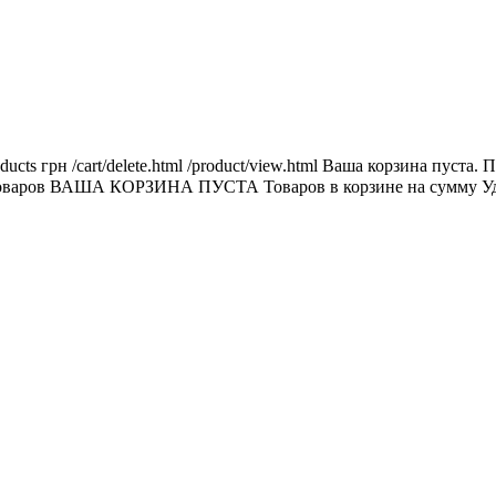
ducts
грн
/cart/delete.html
/product/view.html
Ваша корзина пуста.
П
оваров
ВАША КОРЗИНА ПУСТА
Товаров в корзине
на сумму
У