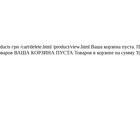
ducts
грн
/cart/delete.html
/product/view.html
Ваша корзина пуста.
П
оваров
ВАША КОРЗИНА ПУСТА
Товаров в корзине
на сумму
У