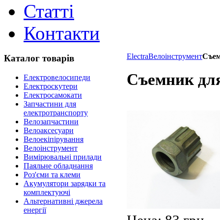
Статті
Контакти
Electra
Велоінструмент
Съем
Каталог товарів
Съемник дл
Електровелосипеди
Електроскутери
Електросамокати
Запчастини для
електротранспорту
Велозапчастини
Велоаксесуари
Велоекіпірування
Велоінструмент
Вимірювальні прилади
Паяльне обладнання
Роз'єми та клеми
Акумулятори зарядки та
комплектуючі
Альтернативні джерела
енергії