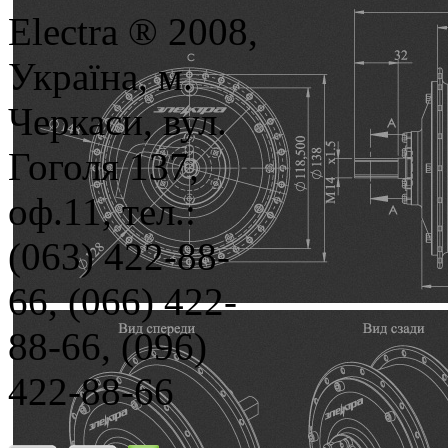
Electra ® 2008,
Україна, м.
Черкаси, вул.
Гоголя 137,
оф.11, тел.:
(063) 422-88-
66, (066) 422-
88-66, (096)
422-88-66