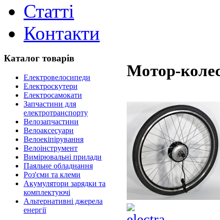
Статті
Контакти
Каталог товарів
Мотор-колес
Електровелосипеди
Електроскутери
Електросамокати
Запчастини для
електротранспорту
Велозапчастини
Велоаксесуари
Велоекіпірування
Велоінструмент
Вимірювальні прилади
Паяльне обладнання
Роз'єми та клеми
Акумулятори зарядки та
комплектуючі
Альтернативні джерела
енергії