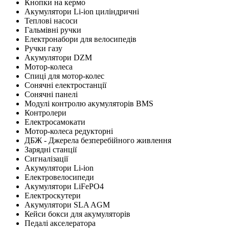
Кнопки на кермо
Акумулятори Li-ion циліндричні
Теплові насоси
Гальмівні ручки
Електронабори для велосипедів
Ручки газу
Акумулятори DZM
Мотор-колеса
Cпиці для мотор-колес
Сонячні електростанції
Сонячні панелі
Модулі контролю акумуляторів BMS
Контролери
Електросамокати
Мотор-колеса редукторні
ДБЖ - Джерела безперебійного живлення
Зарядні станції
Сигналізації
Акумулятори Li-ion
Електровелосипеди
Акумулятори LiFePO4
Електроскутери
Акумулятори SLA AGM
Кейси бокси для акумуляторів
Педалі акселератора