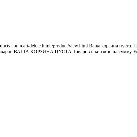
ducts
грн
/cart/delete.html
/product/view.html
Ваша корзина пуста.
П
оваров
ВАША КОРЗИНА ПУСТА
Товаров в корзине
на сумму
У