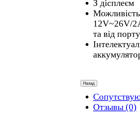
З дісплеєм
Можливість 
12V~26V/2
та від порт
Інтелектуал
аккумулято
Сопутству
Отзывы (0)