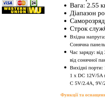
Вага: 2.55 кг
Діапазон ро
Саморозряд
Строк служб
Вхідна напруга
Сонячна панел
Час заряду: від
від сонячної па
Вихідні порти:
1 х DC 12V/5A 
C 5V/2.4A, 9V/
Функції та оснащен