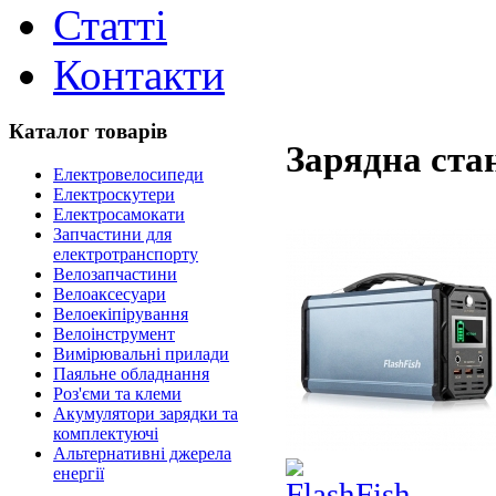
Статті
Контакти
Каталог товарів
Зарядна ста
Електровелосипеди
Електроскутери
Електросамокати
Запчастини для
електротранспорту
Велозапчастини
Велоаксесуари
Велоекіпірування
Велоінструмент
Вимірювальні прилади
Паяльне обладнання
Роз'єми та клеми
Акумулятори зарядки та
комплектуючі
Альтернативні джерела
енергії