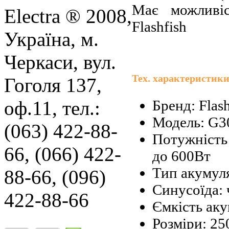
Має можливіс
Electra ® 2008,
Flashfish
Україна, м.
Черкаси, вул.
Тех. характеристики
Гоголя 137,
Бренд: Flas
оф.11, тел.:
Модель: G3
(063) 422-88-
Потужність 
66, (066) 422-
до 600Вт
Тип акумуля
88-66, (096)
Синусоїда: 
422-88-66
Ємкість ак
Розміри: 25