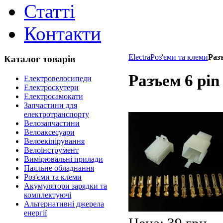
Статті
Контакти
Electra
Роз'єми та клеми
Разъ
Каталог товарів
Разъем 6 pin
Електровелосипеди
Електроскутери
Електросамокати
Запчастини для
електротранспорту
Велозапчастини
Велоаксесуари
Велоекіпірування
Велоінструмент
Вимірювальні прилади
Паяльне обладнання
Роз'єми та клеми
Акумулятори зарядки та
комплектуючі
Альтернативні джерела
енергії