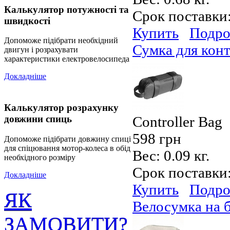
Калькулятор потужності та
Срок поставки
швидкості
Купить
Подро
Допоможе підібрати необхідний
Сумка для кон
двигун і розрахувати
характеристики електровелосипеда
Докладніше
Калькулятор розрахунку
довжини спиць
Controller Bag
598 грн
Допоможе підібрати довжину спиці
для спіцювання мотор-колеса в обід
Вес:
0.09 кг.
необхідного розміру
Срок поставки
Докладніше
Купить
Подро
ЯК
Велосумка на 
ЗАМОВИТИ?