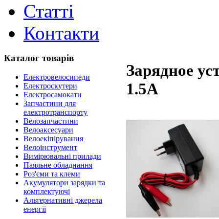
Статті
Контакти
Каталог товарів
Зарядное ус
Електровелосипеди
1.5A
Електроскутери
Електросамокати
Запчастини для
електротранспорту
Велозапчастини
Велоаксесуари
Велоекіпірування
Велоінструмент
Вимірювальні прилади
Паяльне обладнання
Роз'єми та клеми
Акумулятори зарядки та
комплектуючі
Альтернативні джерела
енергії