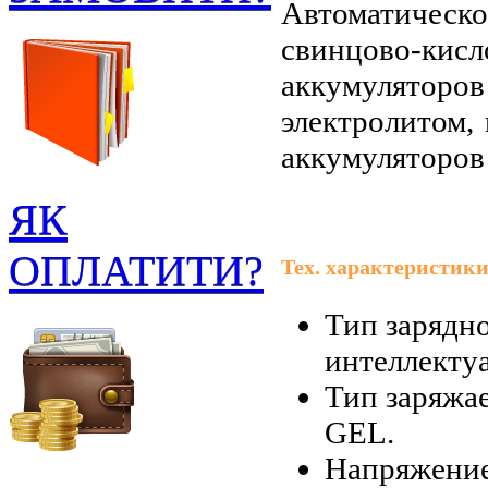
Автоматичес
свинцово-ки
аккумуляторо
электролитом,
аккумуляторов
ЯК
ОПЛАТИТИ?
Тех. характеристики
Тип зарядно
интеллекту
Тип заряжа
GEL.
Напряжение