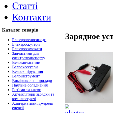
Статті
Контакти
Каталог товарів
Зарядное ус
Електровелосипеди
Електроскутери
Електросамокати
Запчастини для
електротранспорту
Велозапчастини
Велоаксесуари
Велоекіпірування
Велоінструмент
Вимірювальні прилади
Паяльне обладнання
Роз'єми та клеми
Акумулятори зарядки та
комплектуючі
Альтернативні джерела
енергії