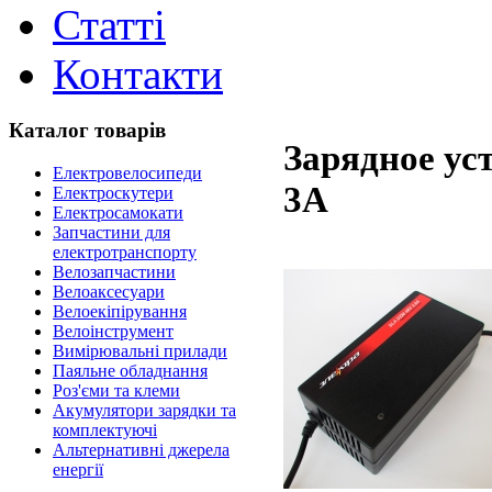
Статті
Контакти
Каталог товарів
Зарядное ус
Електровелосипеди
3A
Електроскутери
Електросамокати
Запчастини для
електротранспорту
Велозапчастини
Велоаксесуари
Велоекіпірування
Велоінструмент
Вимірювальні прилади
Паяльне обладнання
Роз'єми та клеми
Акумулятори зарядки та
комплектуючі
Альтернативні джерела
енергії