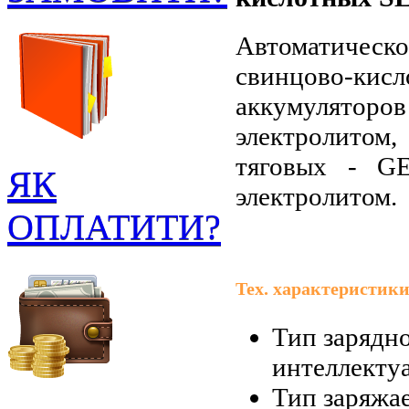
Автоматичес
свинцово-ки
аккумулято
электролито
тяговых - G
ЯК
электролитом.
ОПЛАТИТИ?
Тех. характеристики
Тип зарядно
интеллекту
Тип заряжа