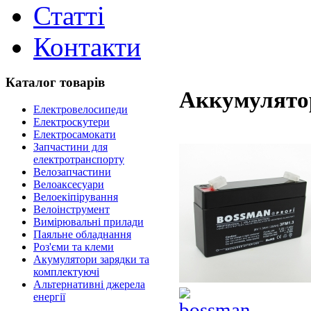
Статті
Контакти
Каталог товарів
Аккумулятор
Електровелосипеди
Електроскутери
Електросамокати
Запчастини для
електротранспорту
Велозапчастини
Велоаксесуари
Велоекіпірування
Велоінструмент
Вимірювальні прилади
Паяльне обладнання
Роз'єми та клеми
Акумулятори зарядки та
комплектуючі
Альтернативні джерела
енергії