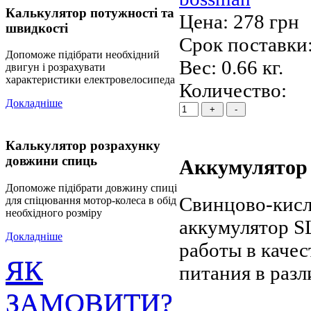
Калькулятор потужності та
Цена:
278 грн
швидкості
Срок поставки:
Допоможе підібрати необхідний
Вес:
0.66 кг.
двигун і розрахувати
характеристики електровелосипеда
Количество:
Докладніше
Калькулятор розрахунку
довжини спиць
Аккумулятор 
Допоможе підібрати довжину спиці
Свинцово-кис
для спіцювання мотор-колеса в обід
необхідного розміру
аккумулятор S
Докладніше
работы в качес
ЯК
питания в раз
ЗАМОВИТИ?