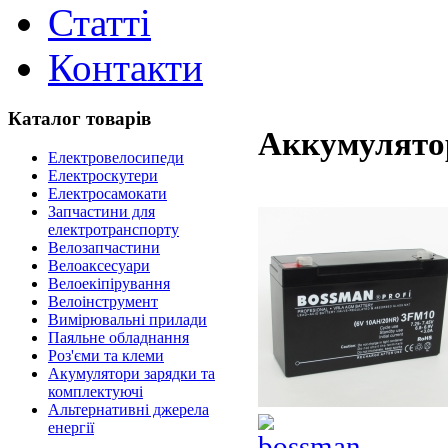
Статті
Контакти
Каталог товарів
Аккумулято
Електровелосипеди
Електроскутери
Електросамокати
Запчастини для
електротранспорту
Велозапчастини
Велоаксесуари
Велоекіпірування
Велоінструмент
Вимірювальні прилади
Паяльне обладнання
Роз'єми та клеми
Акумулятори зарядки та
комплектуючі
Альтернативні джерела
енергії