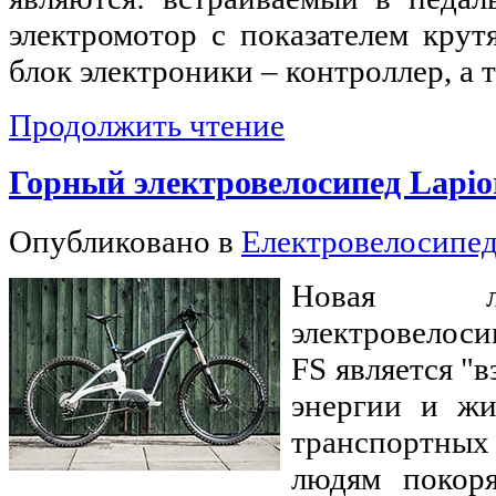
электромотор с показателем кру
блок электроники – контроллер, а 
Продолжить чтение
Горный электровелосипед Lapior
Опубликовано в
Електровелосипе
Новая л
электровелоси
FS является "
энергии и жи
транспортных
людям покоря