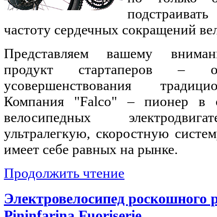
подстраиват
частоту сердечных сокращений ве
Представляем вашему вниман
продукт стартаперов – о
усовершенствования традици
Компания "Falco" – пионер в о
велосипедных электродвигат
ультралегкую, скоростную систем
имеет себе равных на рынке.
Продолжить чтение
Электровелосипед роскошного р
Pininfarina Fuoriserie