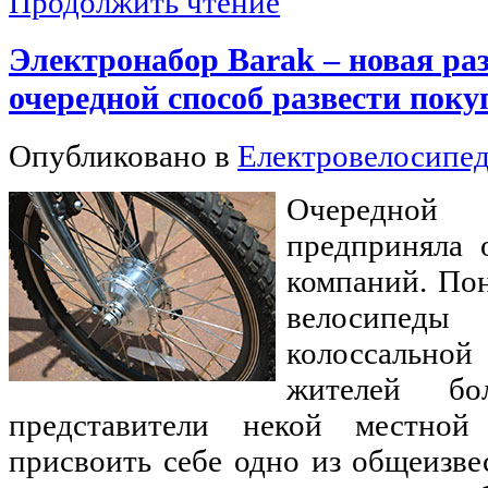
Продолжить чтение
Электронабор Barak – новая ра
очередной способ развести поку
Опубликовано в
Електровелосипе
Очередной 
предприняла 
компаний. Пон
велосипе
колоссальной
жителей бол
представители некой местной
присвоить себе одно из общеизв