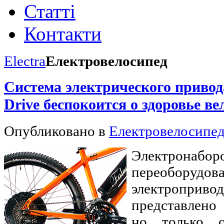
Статті
Контакти
Electra
Eлектровелосипед
Cистема электрического привода
Drive беспокоится о здоровье в
Опубликовано в
Електровелосипе
Электро
переоборудов
электроприв
представлено
но только 