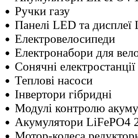
Ручки газу
Панелі LED та дисплеї
Електровелосипеди
Електронабори для вел
Сонячні електростанції
Теплові насоси
Інвертори гібридні
Модулі контролю акум
Акумулятори LiFePO4 
Мотор-колеса редуктор