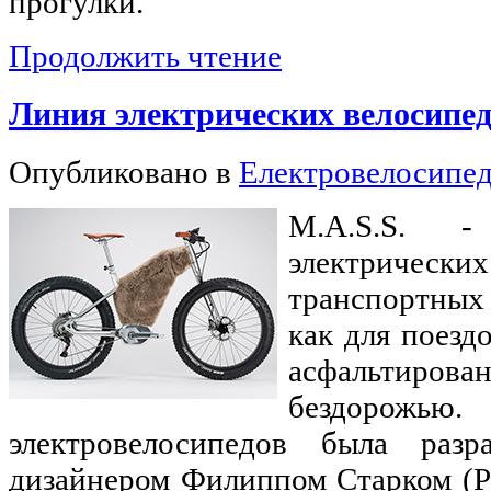
прогулки.
Продолжить чтение
Линия электрических велосипед
Опубликовано в
Електровелосипе
M.A.S.S. -
электричес
транспортных
как для поезд
асфальтирова
бездор
электровелосипедов была разр
дизайнером Филиппом Старком (Phi