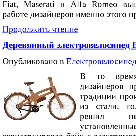
Fiat, Maserati и Alfa Romeo вы
работе дизайнеров именно этого п
Продолжить чтение
Деревянный электровелосипед 
Опубликовано в
Електровелосипе
В то время
дизайнеров п
традиции про
из стали, г
решил пер
установл
сконструировав байк с электромо