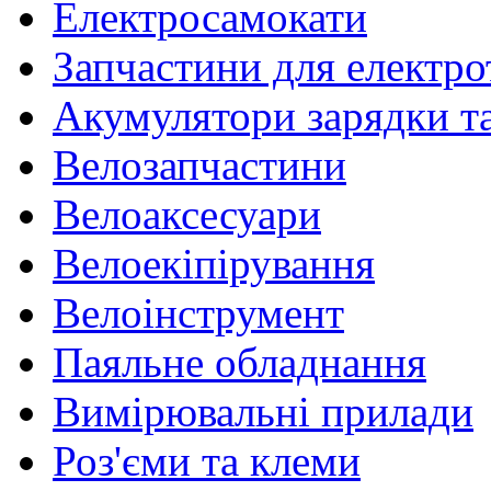
Електросамокати
Запчастини для електр
Акумулятори зарядки т
Велозапчастини
Велоаксесуари
Велоекіпірування
Велоінструмент
Паяльне обладнання
Вимірювальні прилади
Роз'єми та клеми