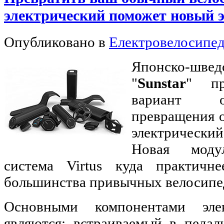
электрический поможет новый э
Опубликовано в
Електровелосипе
Японско-ш
"
Sunstar
" пр
вариант о
превращения 
электрический
Новая модул
система Virtus куда практичн
большинства привычных велосипе
Основными компонентами элек
являются: встраиваемый в педал