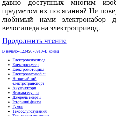
давно доступных многим изоб
предметом их посягания? Не повер
любимый нами электронабор д
велосипеда на электропривод.
Продолжить чтение
В начало
«
1
2
3
4
5
6
7
8
9
10
»
В конец
Eлектровелосипед
Eлектроскутер
Електромотоцикл
Електроавтомобіль
Незвичайний
електротранспорт
Акумулятори
Велоаксеcуари
Джерела енергії
Історичні факти
Гумор
Техобслуговування
Тех. характеристики