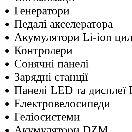
Генератори
Педалі акселератора
Акумулятори Li-ion ци
Контролери
Сонячні панелі
Зарядні станції
Панелі LED та дисплеї
Електровелосипеди
Геліосистеми
Акумулятори DZM