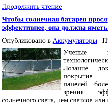
Продолжить чтение
Чтобы солнечная батарея прос
эффективнее, она должна иметь
Опубликовано в
Аккумуляторы
П
Ученые и
технологиче
Лозанне док
покрытие ф
панелей бол
зрения эфф
солнечного света, чем светлое или