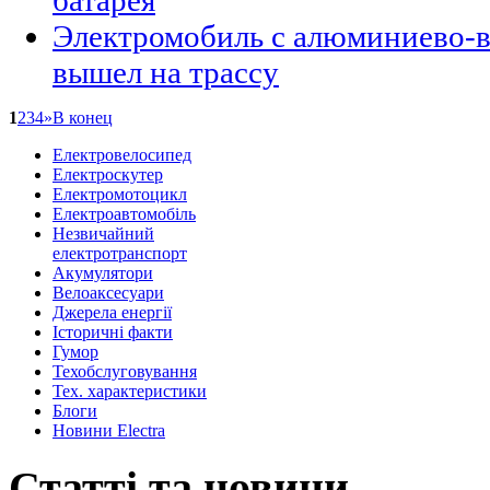
Электромобиль с алюминиево-в
вышел на трассу
1
2
3
4
»
В конец
Eлектровелосипед
Eлектроскутер
Електромотоцикл
Електроавтомобіль
Незвичайний
електротранспорт
Акумулятори
Велоаксеcуари
Джерела енергії
Історичні факти
Гумор
Техобслуговування
Тех. характеристики
Блоги
Новини Electra
Статті та новини