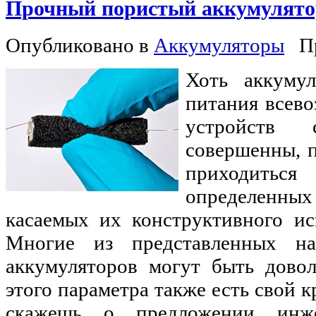
Прочный пористый аккумулято
Опубликовано в
Аккумуляторы
П
Хоть аккумул
питания всев
устройств с
совершенны, 
приходитьс
определенн
касаемых их конструктивного и
Многие из представленных на
аккумуляторов могут быть дово
этого параметра также есть свой к
скажешь о предложении инже