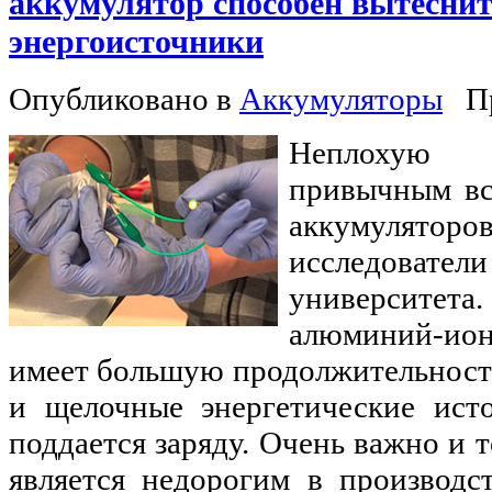
аккумулятор способен вытесни
энергоисточники
Опубликовано в
Аккумуляторы
П
Неплохую 
привычным вс
аккумуля
исследоват
университет
алюминий-ио
имеет большую продолжительност
и щелочные энергетические ист
поддается заряду. Очень важно и 
является недорогим в производс