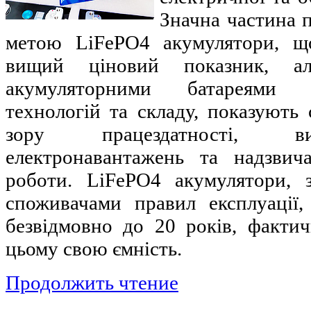
Значна частина п
метою LiFePO4 акумулятори, 
вищий ціновий показник, а
акумуляторними батареями
технологій та складу, показують 
зору працездатності, в
електронавантажень та надзвича
роботи. LiFePO4 акумулятори, 
споживачами правил експлуації,
безвідмовно до 20 років, факти
цьому свою ємність.
Продолжить чтение