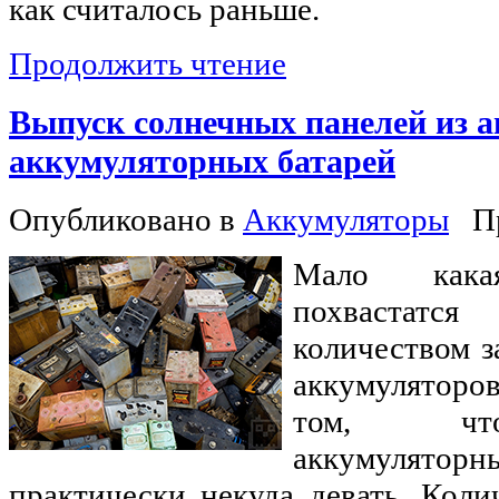
как считалось раньше.
Продолжить чтение
Выпуск солнечных панелей из 
аккумуляторных батарей
Опубликовано в
Аккумуляторы
П
Мало кака
похвастат
количеством з
аккумуляторо
том, что
аккумулятор
практически некуда девать. Коли