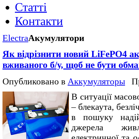
Статті
Контакти
Electra
Акумулятори
Як відрізнити новий LiFePO4 а
вживаного б/у, щоб не бути обм
Опубликовано в
Аккумуляторы
П
В ситуації масов
– блекаута, безлі
в пошуку надій
джерела жив
електричної та о