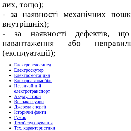
лих, тощо);
- за наявності механічних пошк
внутрішніх);
- за наявності дефектів, що
навантаження або неправиль
(експлуатації);
Eлектровелосипед
Eлектроскутер
Електромотоцикл
Електроавтомобіль
Незвичайний
електротранспорт
Акумулятори
Велоаксеcуари
Джерела енергії
Історичні факти
Гумор
Техобслуговування
Тех. характеристики