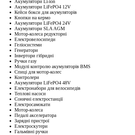
Акумулятори Li-ion
Акумулятори LiFePO4 12V
Кейси бокси для акумуляторів
Кнопки на кермо
Акумулятори LiFePO4 24V
Акумулятори SLA AGM
Мотор-колеса редукторні
Електровелосипеди
Геліосистеми
Генератори
Інвертори гібридні
Ручки газу
Модулі контролю акумуляторів BMS
Cпиці для мотор-колес
Контролери
Акумулятори LiFePO4 48V
Електронабори для велосипедів
Теплові насоси
Сонячні електростанції
Електросамокати
Мотор-колеса
Педалі акселератора
Зарядні пристрої
Електроскутери
Гальмівні ручки