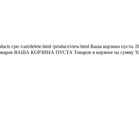
ducts
грн
/cart/delete.html
/product/view.html
Ваша корзина пуста.
П
оваров
ВАША КОРЗИНА ПУСТА
Товаров в корзине
на сумму
У