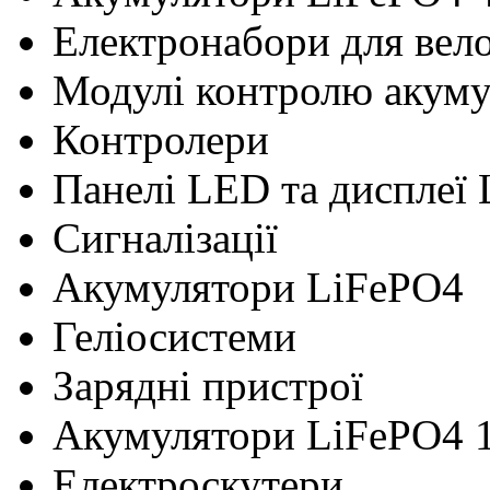
Електронабори для вел
Модулі контролю акум
Контролери
Панелі LED та дисплеї
Сигналізації
Акумулятори LiFePO4
Геліосистеми
Зарядні пристрої
Акумулятори LiFePO4 
Електроскутери