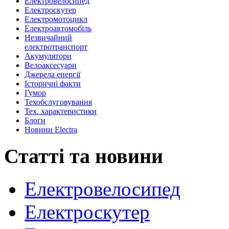
Eлектровелосипед
Eлектроскутер
Електромотоцикл
Електроавтомобіль
Незвичайний
електротранспорт
Акумулятори
Велоаксеcуари
Джерела енергії
Історичні факти
Гумор
Техобслуговування
Тех. характеристики
Блоги
Новини Electra
Статті та новини
Електровелосипед
Електроскутер