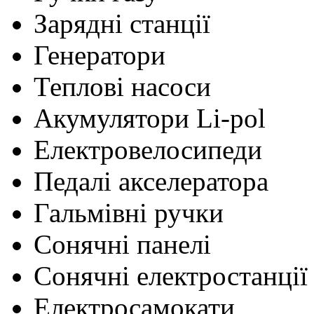
Зарядні станції
Генератори
Теплові насоси
Акумулятори Li-pol
Електровелосипеди
Педалі акселератора
Гальмівні ручки
Сонячні панелі
Сонячні електростанції
Електросамокати