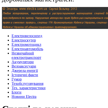
Eлектровелосипед
Eлектроскутер
Електромотоцикл
Електроавтомобіль
Незвичайний
електротранспорт
Акумулятори
Велоаксеcуари
Джерела енергії
Історичні факти
Гумор
Техобслуговування
Тех. характеристики
Блоги
Новини Electra