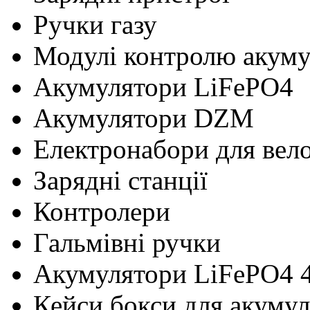
Ручки газу
Модулі контролю акум
Акумулятори LiFePO4
Акумулятори DZM
Електронабори для вел
Зарядні станції
Контролери
Гальмівні ручки
Акумулятори LiFePO4 
Кейси бокси для акумул