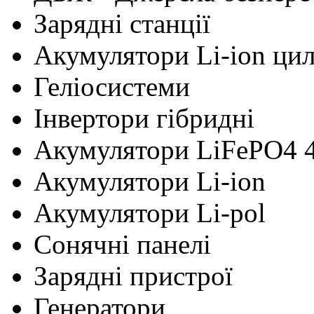
Зарядні станції
Акумулятори Li-ion ци
Геліосистеми
Інвертори гібридні
Акумулятори LiFePO4 
Акумулятори Li-ion
Акумулятори Li-pol
Сонячні панелі
Зарядні пристрої
Генератори