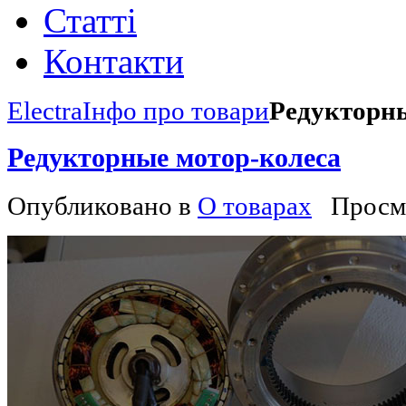
Статті
Контакти
Electra
Інфо про товари
Редукторны
Редукторные мотор-колеса
Опубликовано в
О товарах
Просм