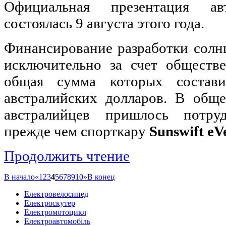
Официальная презентация авт
состоялась 9 августа этого года.
Финансирование разработки солн
исключительно за счет обществ
общая сумма которых состав
австралийских долларов. В общ
австралийцев пришлось потру
прежде чем спорткару
Sunswift eV
Продолжить чтение
В начало
«
1
2
3
4
5
6
7
8
9
10
»
В конец
Eлектровелосипед
Eлектроскутер
Електромотоцикл
Електроавтомобіль