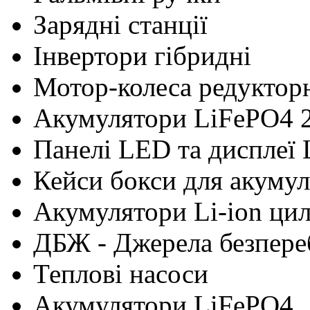
Зарядні станції
Інвертори гібридні
Мотор-колеса редуктор
Акумулятори LiFePO4 
Панелі LED та дисплеї
Кейси бокси для акумул
Акумулятори Li-ion ци
ДБЖ - Джерела безпере
Теплові насоси
Акумулятори LiFePO4