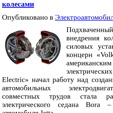
колесами
Опубликовано в
Электроавтомоби
Подхваченны
внедрения ко
силовых уста
концерн «Vol
американск
электрических
Electric» начал работу над созда
автомобильных электродвига
совместных трудов стала ра
электрического седана Bora –
автомобиля Jetta.