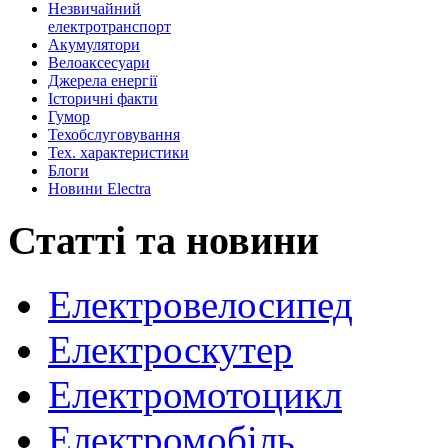
Незвичайний
електротранспорт
Акумулятори
Велоаксеcуари
Джерела енергії
Історичні факти
Гумор
Техобслуговування
Тех. характеристики
Блоги
Новини Electra
Статті та новини
Електровелосипед
Електроскутер
Електромотоцикл
Електромобіль