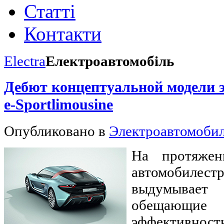
Статті
Контакти
Electra
Електроавтомобіль
Дебют концептуальной модели 
e-Sportlimousine
Опубликовано в
Электроавтомоби
На протяжен
автомобилест
выдумывает 
обещающ
эффективност