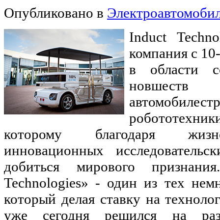
Опубликовано в
Электроавтомоби
Induct Techn
компания с 10
в области с
новше
автомоб
робототехни
которому благодаря жизн
инновационных исследовательск
добиться мирового признания
Technologies» - один из тех нем
который делая ставку на технолог
уже сегодня решился на раз