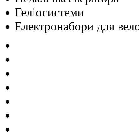
Геліосистеми
Електронабори для вел