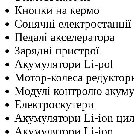
Кнопки на кермо
Сонячні електростанції
Педалі акселератора
Зарядні пристрої
Акумулятори Li-pol
Мотор-колеса редуктор
Модулі контролю акум
Електроскутери
Акумулятори Li-ion ци
Акумулятори Li-ion