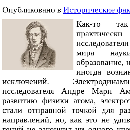
Опубликовано в
Исторические фа
Как-то та
практически
исследовател
мира наук
образование, 
иногда возни
исключений. Электродинам
исследователя Андре Мари Ам
развитию физики атома, электро
стали отправной точкой для ра
направлений, но, как это не уди
гений не закончил ни одного уче