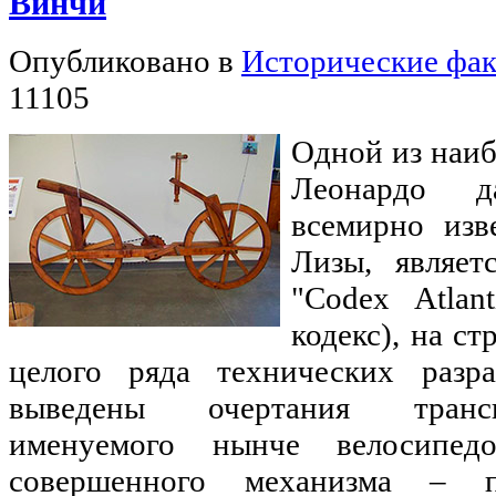
Винчи
Опубликовано в
Исторические фа
11105
Одной из наи
Леонардо 
всемирно из
Лизы, являет
"Codex Atlan
кодекс), на с
целого ряда технических разр
выведены очертания трансп
именуемого нынче велосипед
совершенного механизма – п