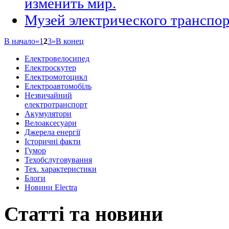
изменить мир.
Музей электрического транспор
В начало
«
1
2
3
»
В конец
Eлектровелосипед
Eлектроскутер
Електромотоцикл
Електроавтомобіль
Незвичайний
електротранспорт
Акумулятори
Велоаксеcуари
Джерела енергії
Історичні факти
Гумор
Техобслуговування
Тех. характеристики
Блоги
Новини Electra
Статті та новини