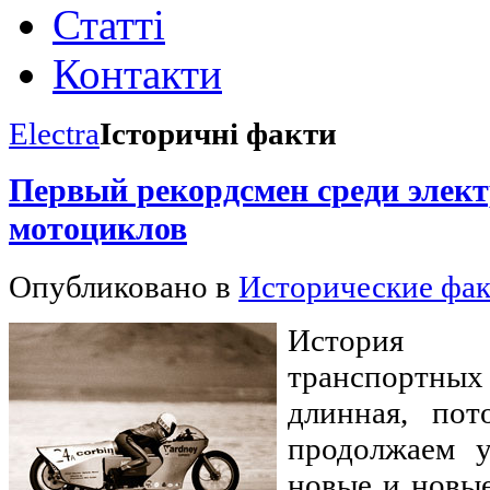
Статті
Контакти
Electra
Історичні факти
Первый рекордсмен среди элек
мотоциклов
Опубликовано в
Исторические фа
История 
транспортны
длинная, по
продолжаем у
новые и новы