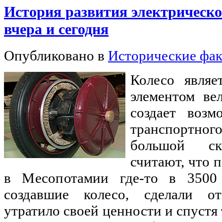
История развития электрическо
вчера и сегодня
Опубликовано в
Исторические фа
Колесо являе
элементом ве
создает возм
транспортног
большой ск
считают, что 
в Месопотамии где-то в 3500
создавшие колесо, сделали о
утратило своей ценности и спустя