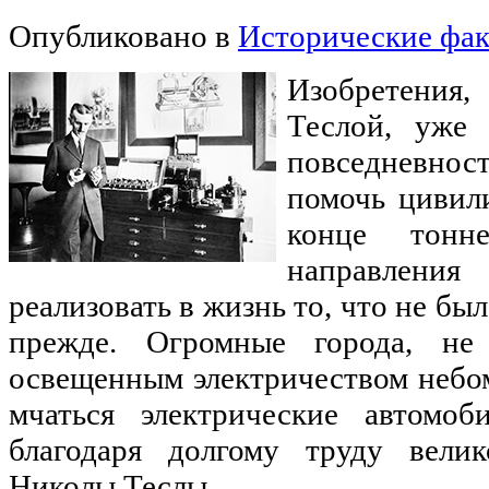
Опубликовано в
Исторические фа
Изобретения
Теслой, уже 
повседневнос
помочь цивил
конце тонне
направлени
реализовать в жизнь то, что не бы
прежде. Огромные города, н
освещенным электричеством небо
мчаться электрические автомоб
благодаря долгому труду велик
Николы Теслы.