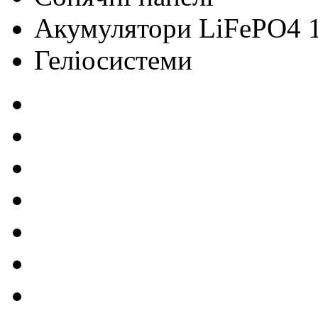
Акумулятори LiFePO4 
Геліосистеми