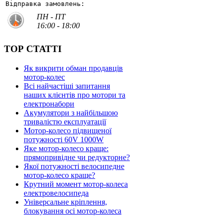
Відправка замовлень:
ПН - ПТ
16:00 - 18:00
ТОР СТАТТІ
Як викрити обман продавців
мотор-колес
Всі найчастіші запитання
наших клієнтів про мотори та
електронабори
Акумулятори з найбільшою
тривалістю експлуатації
Мотор-колесо підвищеної
потужності 60V 1000W
Яке мотор-колесо краще:
прямопривідне чи редукторне?
Якої потужності велосипедне
мотор-колесо краще?
Крутний момент мотор-колеса
електровелосипеда
Універсальне кріплення,
блокування осі мотор-колеса