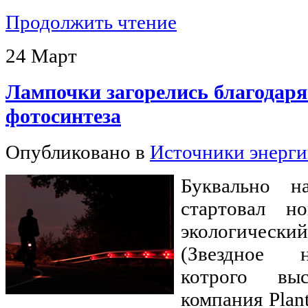
Продолжить чтение
24
Март
Лампочки загорелись благодаря
фотосинтеза
Опубликовано в
Источники энерг
Буквально н
стартовал н
экологически
(Звездное н
котрого выс
компания Plan