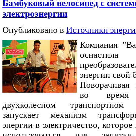
Бамбуковый велосипед с систем
электроэнергии
Опубликовано в
Источники энерг
Компания "Ba
оснасти
преобразова
энергии свой 
Поворачивая 
во время 
двухколесном транспортном 
запускает механизм трансфор
энергии в электричество, которо
использоваться для запит