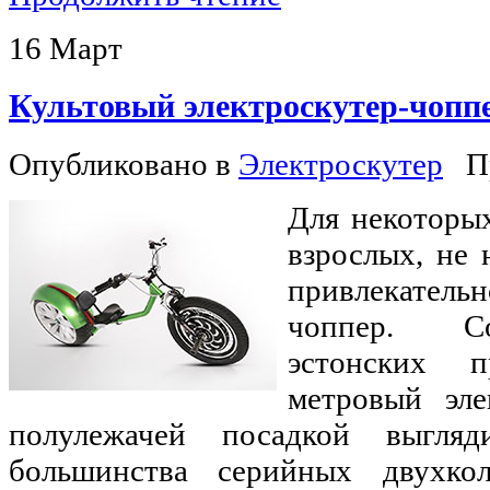
16
Март
Культовый электроскутер-чопп
Опубликовано в
Электроскутер
П
Для некоторы
взрослых, не 
привлекател
чоппер. С
эстонских п
метровый эле
полулежачей посадкой выгляд
большинства серийных двухко