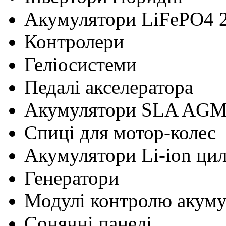
Акумулятори LiFePO4 
Контролери
Геліосистеми
Педалі акселератора
Акумулятори SLA AG
Cпиці для мотор-колес
Акумулятори Li-ion ци
Генератори
Модулі контролю акум
Сонячні панелі