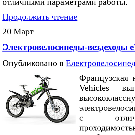
отличными параметрами работы.
Продолжить чтение
20
Март
Электровелосипеды-вездеходы eT
Опубликовано в
Електровелосипе
Французская 
Vehicles в
высококл
электровелоси
с отлич
проходимость