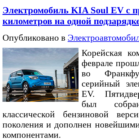
Электромобиль KIA Soul EV с п
километров на одной подзарядк
Опубликовано в
Электроавтомоби
Корейская ко
феврале прошл
во Франкф
серийный эле
EV. Пятидве
был собра
классической бензиновой верс
поколения и дополнен новейшим
компонентами.